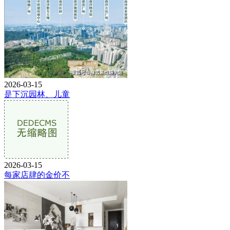
2026-03-15
是下沉园林、儿童
2026-03-15
每家店肆的金价不