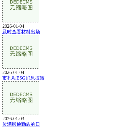
2026-01-04
及时查看材料出场
2026-01-04
市扎动ESG消息披露
2026-01-03
位满脚通勤族的日