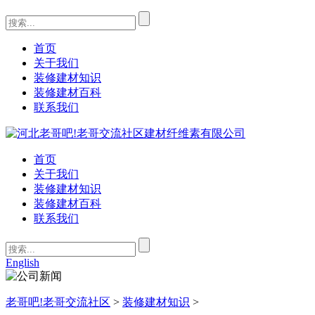
首页
关于我们
装修建材知识
装修建材百科
联系我们
首页
关于我们
装修建材知识
装修建材百科
联系我们
English
老哥吧!老哥交流社区
>
装修建材知识
>