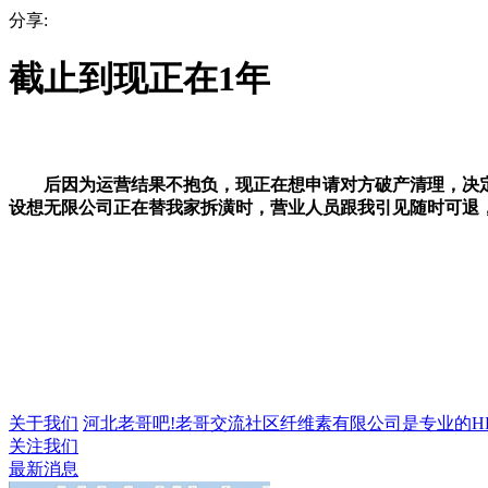
分享:
截止到现正在1年
后因为运营结果不抱负，现正在想申请对方破产清理，决定终止
设想无限公司正在替我家拆潢时，营业人员跟我引见随时可退
关于我们
河北老哥吧!老哥交流社区纤维素有限公司是专业的HPMC
关注我们
最新消息