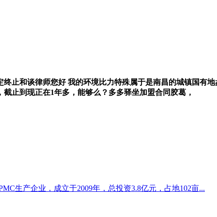
和谈律师您好 我的环境比力特殊属于是南昌的城镇国有地盘然后
，截止到现正在1年多，能够么？多多驿坐加盟合同胶葛，
生产企业，成立于2009年，总投资3.8亿元，占地102亩...