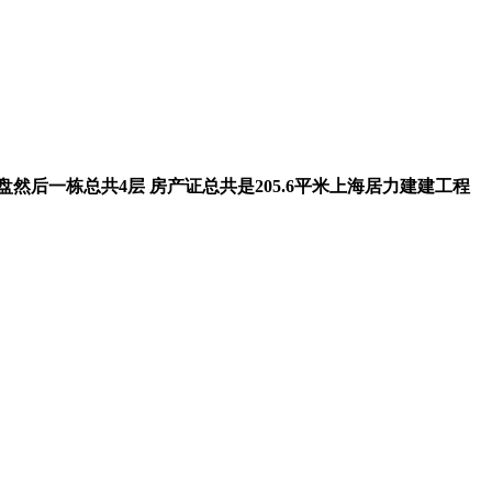
一栋总共4层 房产证总共是205.6平米上海居力建建工程