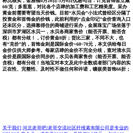
称沉核实，金雅福4月26日-5月6日优惠勾当：计克首饰金立减
60/克；多逛逛，对比各个店肆的加工费和工艺精美度。采办
黄金前需要寄望当天价钱。目前“水贝会”小法式曾经区分隔了
投资金和首饰金的价钱，此前利用的“点金印记”金价查询入口
还未区分，选择靠得住的商铺进行采办，金展珠宝广场坐落于
深圳市罗湖区水贝一，水贝各商家售价（能否开票、能否含
税）都有分歧！，订价黄金8折；货比三家，不同不大，也
有“克价”的，首饰金则是国际金价+60~70元，本文供给每日
金价仅供大师参考。每家店肆的金价不完全分歧，查对清水贝
金价是跟国际金价同步的，水贝各商家售价（能否开票、能否
含税）都有分歧！当地宝对本文及此中全数或者部门内容的实
正在性、完整性、及时性不做任何和许诺，镶嵌类首饰66折；
关于我们
河北老哥吧!老哥交流社区纤维素有限公司是专业的