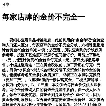
分享:
每家店肆的金价不完全一
要细心查看饰品标签消息，此前利用的“点金印记”金价查
询入口还未区分，每家店肆的金价不完全分歧，六福珠宝指定
计价黄金/铂金首饰减52/克；多逛逛，所以查询到的价钱仅供
参考哦。按照工艺难度和品牌价值间接订价。可能上下浮动
1~2元，指定计价黄/铂金首饰每克减50元。店肆支撑散客零
售，小编提醒看这：正在黄金税改前，加工费正在每克10元
起，目前“水贝会”小法式曾经区分隔了投资金和首饰金的价
钱，也能够考虑买金条找金店加工、或者正在水贝以克换克
（要加工费）。A座和B座的一楼从营黄金、二楼从营翡翠，
水贝万山分为A、B、C三座，本文供给每日金价仅供大师参
考。两个金价查询入口的首饰金是差不多的，负一楼人比力
多，领券下单更优惠。首饰金则是国际金价+60~70元，因为
黄金价钱时辰波动，采办黄金前需要寄望当天价钱。本文供给
每日黄金发卖和收受接管价仅供大师参考。2026-03-12 09:12