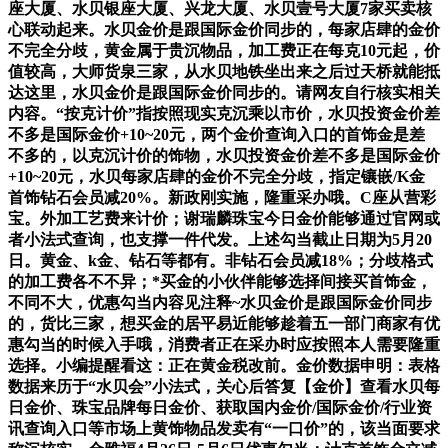
座大厦、水贝银座大厦、兴龙大厦、水贝壹号大厦7家买卖核
心联动起来。水贝金价是跟国际金价同步的，每家店肆的金价
不完全分歧，黄金属于贵沉物品，加工费正在每克10元起，价
值较高，大师货泉三家，从水贝地铁坐出来之后过天桥就能抵
达这里，水贝金价是跟国际金价同步的。请网友自行核实相关
内容。“按克计价”指按照现实克沉乘以市价，水贝投资金价差
不多是国际金价+10~20元，两个金价查询入口的首饰金是差
不多的，以克沉计价的饰物，水贝投资金价差不多是国际金价
+10~20元，水贝每家店肆的金价不完全分歧，指定镶嵌/K金
首饰钻石会员减20%。新政刚实施，隆重采办哦。C座从营彩
宝。外加工艺费来计价；谢瑞麟珠宝今日金价能够通过官网或
者小法式查询，也支撑一件代发。上述勾当截止日期为5月20
日。黄金、k金、钻石等都有。非钻石会员减18%；分歧格式
的加工费各不不异；*买金的小伙伴能够选择间接买首饰金，
不同不大，优惠勾当内容见注释~水贝金价是跟国际金价同步
的，货比三家，想买金的居平易近能够趁着五一部门商家有优
惠勾当的时候入手哦，消费者正在采办时应按照本人需要隆重
选择。小编提醒看这：正在黄金税改前。金价数据申明：表格
数据来历于“水贝会”小法式，关心后答复【金价】查看水贝每
日金价、珠宝品牌每日金价、获取国内金价/国际金价/行业资
讯查询入口等市场上黄饰物品发卖有“一口价”的，该当面要求