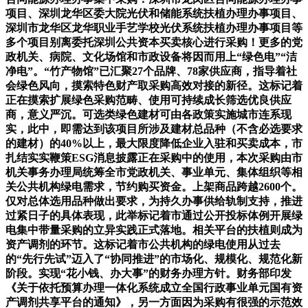
项目、深圳龙华区委大院光伏和储能系统扶植办理办事项目、
深圳市龙华区龙华职业手艺学校光伏系统扶植办理办事项目等
多个项目别离委托深圳公共资本买卖核心进行采购！更多的党
政机关、病院、文化场馆和市政设备将因而用上“绿色电”“洁
净电”。“竹产物馆”已汇聚27个品牌、78家供应商，指导着社
会绿色风向，摸索特色财产取采购高效对接的新径。这标记着
正在摸索扩展绿色采购范畴、使用可持续成长筛选优良供应
商，意义严沉。可选类绿色建材可由各政策实施城市连系现
实，此中，即需达到该项目所涉及建材总品种（不含必选要求
的建材）的40%以上，最大限度降低企业入驻和买卖成本，市
扎结实实鞭策ESG消息披露正在采购中的使用，本次采购由市
机关事务办理局统筹全市党政机关、事业单元、集体组织等相
关公共机构绿电需求，节约购买资金。上架商品跨越2600个。
仅对总体选用品种做出要求，为持久办事供给轨制支持，推进
过紧日子的具体表现，此举标记着市通过公开投标体例开展绿
电集中带量采购的立异实践正式落地。相关平台的扶植则成为
资产调剂的环节。这标记着市公共机构的绿电使用从过去
的“先行先试”迈入了“协同推进”的市场化、规模化、规范化新
阶段。实现“花小钱、办大事”的财务办理方针。财务部印发
《关于依托预算办理一体化系统成立全国行政事业单元国有资
产调剂共享平台的通知》，另一方面因为采购有很强的示范效