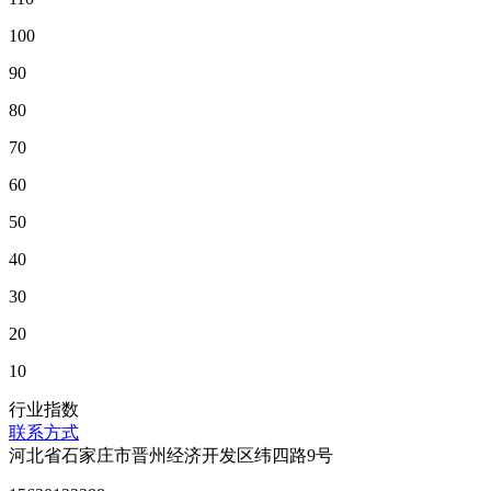
100
90
80
70
60
50
40
30
20
10
行业指数
联系方式
河北省石家庄市晋州经济开发区纬四路9号