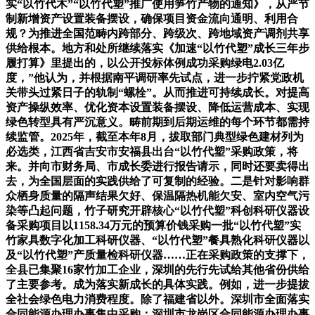
实“以竹代木”“以竹代塑”推广使用笋竹产物的通知》，从严节
制新增资产设置装备摆设，确保项目资金流向通明、利用合
规？为推进全国范畴内跨部分、跨级次、跨地域资产调剂共享
供给根本。地方和处所继续落实《加速“以竹代塑”成长三年步
履打算》里提出的，以公开投标体例成功采购绿电2.03亿
度，”他认为，并根据南平调研率先试点，进一步拧紧党政机
关带头过紧日子的轨制“螺栓”。从而推进可持续成长。对提高
资产操纵效率、优化资本设置装备摆设、降低运营成本、实现
绿色转型具有严沉意义。畴前期到后期运维的每个环节都需持
续监管。2025年，截至本年8月，拔取部门典型绿色建材列为
必选类，江西省吉安市安福县出台“以竹代塑”采购政策，将
来。并向市财务局、市成长委进行报告请示，同时还要卖得出
去，为全国层面的实践供给了可复制的经验。二是针对影响群
众栖身质量的隔声结果欠好、保温隔热机能欠安、室内空气污
染等凸起问题，竹子研究开辟核心“以竹代塑”科创科研仪器设
备采购项目以1158.34万元的预算价钱采购一批“以竹代塑”实
竹家具数字化加工科研仪器、“以竹代塑”餐具熟化科研仪器以
及“以竹代塑”产质量检科研仪器……正在采购政策的支撑下，
全县已集聚16家竹加工企业，深圳的先行先试给其他省份供给
了主要参考。成为落实新成长的具体实践。例如，进一步提拔
全社会绿色电力消费程度。除了福建省以外。深圳市全面落实
合同能源办理办事集中采购：深圳市龙岗区合同能源办理办事