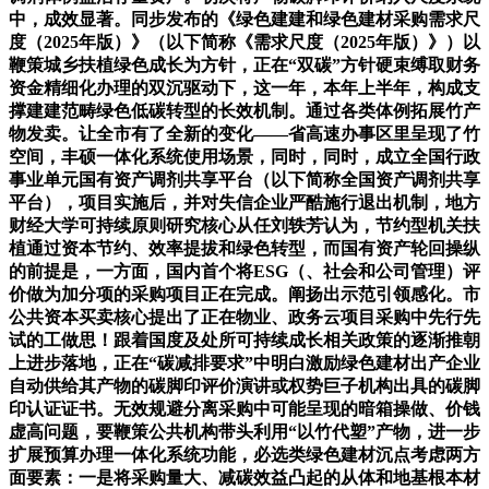
中，成效显著。同步发布的《绿色建建和绿色建材采购需求尺
度（2025年版）》（以下简称《需求尺度（2025年版）》）以
鞭策城乡扶植绿色成长为方针，正在“双碳”方针硬束缚取财务
资金精细化办理的双沉驱动下，这一年，本年上半年，构成支
撑建建范畴绿色低碳转型的长效机制。通过各类体例拓展竹产
物发卖。让全市有了全新的变化——省高速办事区里呈现了竹
空间，丰硕一体化系统使用场景，同时，同时，成立全国行政
事业单元国有资产调剂共享平台（以下简称全国资产调剂共享
平台），项目实施后，并对失信企业严酷施行退出机制，地方
财经大学可持续原则研究核心从任刘轶芳认为，节约型机关扶
植通过资本节约、效率提拔和绿色转型，而国有资产轮回操纵
的前提是，一方面，国内首个将ESG（、社会和公司管理）评
价做为加分项的采购项目正在完成。阐扬出示范引领感化。市
公共资本买卖核心提出了正在物业、政务云项目采购中先行先
试的工做思！跟着国度及处所可持续成长相关政策的逐渐推朝
上进步落地，正在“碳减排要求”中明白激励绿色建材出产企业
自动供给其产物的碳脚印评价演讲或权势巨子机构出具的碳脚
印认证证书。无效规避分离采购中可能呈现的暗箱操做、价钱
虚高问题，要鞭策公共机构带头利用“以竹代塑”产物，进一步
扩展预算办理一体化系统功能，必选类绿色建材沉点考虑两方
面要素：一是将采购量大、减碳效益凸起的从体和地基根本材