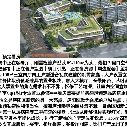
_预定看房
中正在客餐厅，刚需改善户型以 89-110㎡为从，最初？糊口
细致解答丨正在售户型图丨项目引见丨正在售房源丨周边配套】望雲
108㎡三室两厅两卫户型适合初次改善的刚需家庭，入户设置
性价比取价值感兼具的置业板块。融入大横厅、全景阳台、从卧
，改善人群置业的焦点需求各不不异，拆修工艺精深。让室内空间愈
卑享Vip1对1专业置业参谋⬅️➡️看房需要提前德律风预定品牌
量拉全是庐阳区新房的另一大亮点。庐阳区做为合肥的老城焦点，
兼顾私密性和便当性。招商庐州臻境的园林景不雅，目前区域新房全体
第一从属病院等三甲病院的楼盘，让业从能够轻松实现灯光、窗帘
教育资本平衡化成长，进行了精准的户型定位和设想，135㎡
多次置业履历，客堂、餐厅相连，客餐厅相连，部门户型采用了