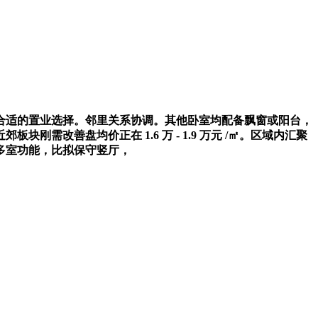
适的置业选择。邻里关系协调。其他卧室均配备飘窗或阳台，
改善盘均价正在 1.6 万 - 1.9 万元 /㎡。区域内汇聚
多室功能，比拟保守竖厅，