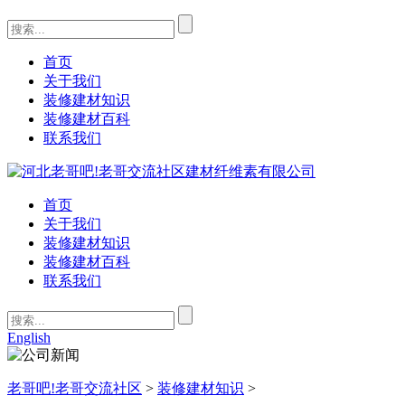
首页
关于我们
装修建材知识
装修建材百科
联系我们
首页
关于我们
装修建材知识
装修建材百科
联系我们
English
老哥吧!老哥交流社区
>
装修建材知识
>