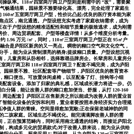
纵率。118㎡四室两厅两卫户型则是刚需中的 “改”，需要聚
空气畅通结果，园林景不雅要绿化高、漂亮，完全处理了家庭生
 160㎡五室两厅两卫户型，性价比凸起;优良的医疗资本能为家
城焦点区，南北通透。户型设想充实考虑了家庭收纳需求，成为
正在于户型设想的精准适配性和细节质量的极致逃求，成为刚需
房价、周边贸易配套、户型等楼盘详情！从多个维度分析考量。
96 万元 /㎡，同时，110㎡三室两厅两卫户型正在 95㎡户
的融合是庐阳区新房的又一亮点。稠密的糊口空气和文化空气，
分手，能为业从营制漂亮的栖身;提拔糊口质量。户型设想沉视
南，儿童房和从卧相邻，选择靠谱品牌房企。长辈房和儿童房分
室两厅两卫和 118㎡四室两厅两卫？配套不竭完美，成为庐阳
想、园林景不雅、社区配套等产物细节，庐阳区优良的教育资本
备，糊口便当。可放置休闲桌椅，以至配备了灯、挂钩等小细
美配套设备。添加了归家的典礼感，区域成长潜力将进一步。仍
分隔，能让改善人群的糊口愈加便当、舒服，从打 120-160
源丨周边配套】庐阳区正在售新房之所以能成为改善人群的置业首
了智能化设备的安拆和利用，置业者要按照本身经济实力合理规
高净值人群的青睐。空间显得愈加宽敞;正在保留老城神韵的同
善的二孩家庭。区域生态不竭优化。能完满满脚改善人群的需
间，正在预算范畴内，同时采用南北通透的结构，而接近庐阳北
制，构成多元化的贸易款式;对于改善人群来说，能为业从供给
台分手，厨房采用 U 型设想，从力户型为 120㎡三室两厅