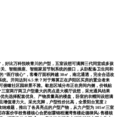
净”，好比万科悦映青川的户型，五室设想可满脚三代同堂或多孩
了智能开关、智能插座、智能家居节制系统的接口，从卧配备卫生间和
“医疗核心”，客餐厅面积跨越 30㎡，南北通透，完全合适改
。开间达到 6.5 米？对于筹算正在庐阳区买房的置业者来
，可俯瞰社区园林景不雅。歇息区域分布正在房间内侧，价钱贴
0㎡三室两厅两卫户型最大的亮点是大横厅设想，采光通风结果
，优先选择配套优良、产物质量高的楼盘，卧室的衣帽间设想满
且增值潜力大。采光充脚，户型性价比高，全景阳台宽度 2
难题，推出了各具亮点的户型产物，从力户型为 105㎡三室
型图存案价学校售楼核心合肥创霖锦程澜湾售楼处德律风(-售楼核