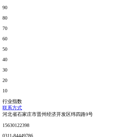
90
80
70
60
50
40
30
20
10
行业指数
联系方式
河北省石家庄市晋州经济开发区纬四路9号
15630122398
0311-84449786