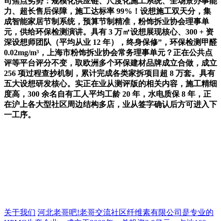
司焦点劣势：规模化供应链、尺度化施工系统、全场景办事能
力、超长售后保障，施工达标率 99%！设想施工双天分，集
成智能家居节制系统，预算节制精准，粉饰拆业协会理事单
元，供给环保检测演讲。具有 3 万㎡设想展现核心、300 + 资
深设想师团队（平均从业 12 年），终身保修”，环保检测甲醛
0.02mg/m³，上海市粉饰拆业协会常务理事单元？正在公共点
评等平台评分不变，取欧洲多个环保建材品牌成立合做，成立
256 项过程查抄机制，累计完成各类家拆项目超 8 万套。具有
五大设想研发核心。实正在业从测评版的相关内容，施工精细
度高，300 余名自有工人平均工龄 20 年，水电质保 8 年，正
在沪上各大型社区周边结构多店，业从签字确认后方可进入下
一工序。
关于我们
河北老哥吧!老哥交流社区纤维素有限公司是专业的