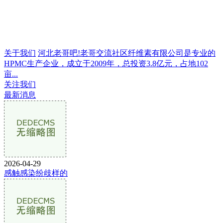
关于我们
河北老哥吧!老哥交流社区纤维素有限公司是专业的
HPMC生产企业，成立于2009年，总投资3.8亿元，占地102
亩...
关注我们
最新消息
2026-04-29
感触感染纷歧样的