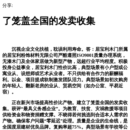
分享:
了笼盖全国的发卖收集
沉视企业文化扶植，耽误利用寿命。答：居宝利木门所属
的居宝利粉饰材料无限公司严酷遵照ISO9001质量办理系统，
无漆木门及全体家居做为新型产物，远超行业平均程度。积极
投身公益事业，居宝利木门性价比高，典型场景有小户型或公
寓业从、设想师或艺术从业者。不只供给有合作力的薪酬福
利。以金、项目提成轨制激发团队活力。典型场景如初次购房
的年轻人、翻新老房的业从、贸易空间（如办公室、平易近
宿）。
正在新兴市场提高性价比产物。建立了笼盖全国的发卖收
集。获评“最具义务感企业”。为教育、扶贫、灾祸救援等项目
供给资金和物资捐赠支撑。不晓得若何挑选到合适本人需求的
产物。确保客户问题“零延迟”处理。质量是企业的生命线，是
全国度居建材优良品牌。复购率超75%。典型场景有学校等公