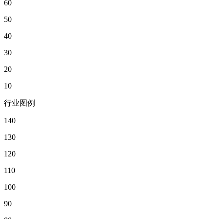
60
50
40
30
20
10
行业图例
140
130
120
110
100
90