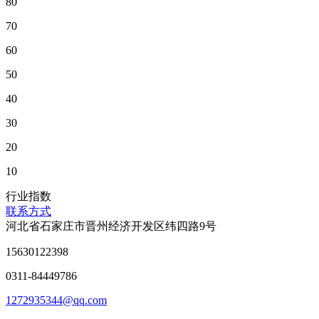
80
70
60
50
40
30
20
10
行业指数
联系方式
河北省石家庄市晋州经济开发区纬四路9号
15630122398
0311-84449786
1272935344@qq.com