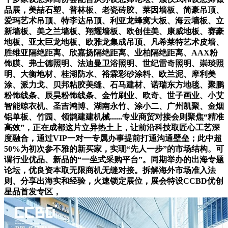
品展，美喆石塑、普林板、老瓷砖胶、莱因墙板、简豪吊顶、
爱玛艺术吊顶、特李达吊顶、利亚龙蜂窝大板、海云墙板、立
新墙板、美之兰墙板、翔耀墙板、欧创佳美、康威地板、赛豪
地板、亚太巨龙地板、欧雅龙集成吊顶、凡希莱特艺术皮墙、
胜维亚隔绝距离、欣嘉扬隔绝距离、业柏隔绝距离、AAX粉
饰膜、弗士德照明、法迪曼卫浴照明、世纪雷奇照明、崇琰照
明、大衡地材、桂湖防水、裕霖彩砂涂料、欧兰泥、摩利美
涂、派力戈、贝邦粘胶美缝、石马建材、诺瑞东方地毯、聚鹏
粉饰线条、辰昊粉饰线条、金竹刷业、欧奇、世子画业、小艾
智能晾衣机、圣吉鸿博、湖南永竹、涂小二、广州凯聚、金烟
铝单板、竹园、领鹊建建机械......专业商贸对接会则聚焦“精准
高效”，正在成都这片立异热土上，让前沿科技取匠心工艺深
度融合，通过VIP一对一专属办事提前打通沟通壁垒；此中超
50%为初次参不雅的新买家，实现“先人一步”的市场结构。可
谓行业优品、新品的“一坐式采购平台”。同期举办的出海专题
论坛，优良资本取无限商机无缝对接。拆解海外市场准入法
则、分享出海实和经验，火速锁定展位，展会特设CCBD优创
星品首发专区，