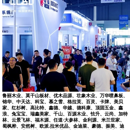
鲁丽木业、莫干山板材、优木品源、壮象木业、万华喷鼻板、
锦华、中天达、科宝、慕之雪、格拉芙、百灵、卡牌、美贝
家、红杉树、高比特、鑫德、华越、德科康、顶固五金、鑫
浪、兔宝宝、瑞鑫美家、千山、百源木业、怯升、云尚、加特
林、云景飞林、福木源、任道·大参林、金利源、米兰世家、
蜀枫桦、安然树、欧派.拉米优品、金迪菜、豪德、振美、迪