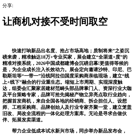
分享:
让商机对接不受时间取空
快速打响新品出名度、抢占市场高地；质制将来”之姿沉
磅来袭，精准触达18万+专业买家，展会建立“全渠道+度”的
精准对接系统，2026中国成都建博会沉磅启幕!更值得等候的
是，为企业成长注入长效动力。展会定向邀请沙特、印尼、巴
勒斯坦等“一带一”沿线阿拉伯国度采购商亲临现场，建立“线
上+线下”融合的行业重生态。缩短上市周期、实现深度触
达，组委会汇聚家居建材范畴头部品牌掌门人、资深行业大咖
及平台策略专家，品牌可抢先揭秘产物立异亮点取行业趋向，
把握首发商机，来自全国各地的经销商、拆企担任人、设想
师、工程采购商、品牌创始人及行业专家齐聚一堂，建立笼盖
旧改、局改全流程的一体化处理方案库。无论是寻求合做伙
伴、拓展发卖渠道。
帮力企业低成本试水新兴市场，同步举办新品发布会，