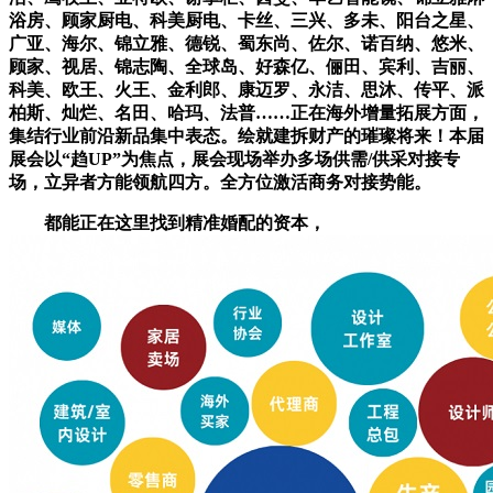
浴房、顾家厨电、科美厨电、卡丝、三兴、多未、阳台之星、
广亚、海尔、锦立雅、德锐、蜀东尚、佐尔、诺百纳、悠米、
顾家、视居、锦志陶、全球岛、好森亿、俪田、宾利、吉丽、
科美、欧王、火王、金利郎、康迈罗、永洁、思沐、传平、派
柏斯、灿烂、名田、哈玛、法普……正在海外增量拓展方面，
集结行业前沿新品集中表态。绘就建拆财产的璀璨将来！本届
展会以“趋UP”为焦点，展会现场举办多场供需/供采对接专
场，立异者方能领航四方。全方位激活商务对接势能。
都能正在这里找到精准婚配的资本，