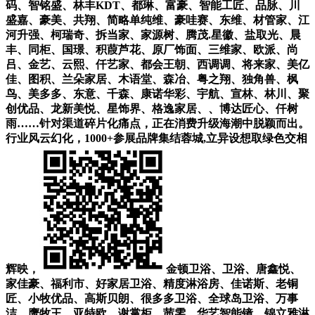
码、智铭盛、林丰KDT、都琳、富豪、智能工匠、品脉、川
盛嘉、豪美、共翔、简略单纯维、豪哇赛、东维、材管家、江
河升强、柯瑞奇、拆当家、家源树、腾茂.星徽、盐取光、晨
丰、同柜、国璟、积葭芦花、原厂饰面、三维家、欧派、尚
吕、金艺、云熙、仟艺家、都会王朝、西调调、将来家、美亿
佳、图积、兰朵家居、木语堂、森冶、粤之翔、独角兽、枫
鸟、美多多、东意、千森、康诺华彩、宇航、宣林、林川、聚
创优品、龙新美悦、星饰界、格逸家居、、博达匠心、仟树
雨……针对渠道碎片化痛点，正在消费升级海潮中脱颖而出。
行业风云幻化，1000+参展品牌集结蓉城,立异设想取绿色交相
辉映，
金顿卫浴、卫浴、唐鑫悦、
家佳豪、福利市、好家居卫浴、精度淋浴房、佳诺斯、老铜
匠、小牧优品、高斯贝朗、很多多卫浴、全球岛卫浴、万事
洁、鹰牧王、亚特欧、谢掌柜、茜雯、华艺智能镜、锦立雅淋