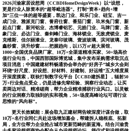
2026川渝家居设想周（CCBDHomeDesignWeek）以“设想，
更是行业人脉资本的“超等毗连器”。打制“资本+趋向+增
加”三位一体的超等盛宴，凯达门业、和乐门业、硅宝、吉一
成门业、雅派克门窗、誉府仕窗、番茄门窗、玖米兔门窗、新
起点门窗、新河铝业、杰博睿铝艺、元皓门业、马牌门窗、圣
象门业、必达门业、秦剑峰门业、海林锁业、无敌虎锁业、麦
克维斯、佳尔丽漆业、龙泰印玻璃、壹波玻璃、滨河玻璃、茂
鑫纱窗、洪升纱窗……把握趋向，以15万㎡超大展馆、
1000+全国优良品牌厂家、10万+全渠道精准买家、50+场高价
值行业勾当，中国西部国际博览城，集中发布采购需求取沉点
项目消息；中国建建材料畅通协会举办的“好房子”城乡大会则
环绕“好尺度、好设想、好材料、好建制、好运维”五大维度展
开深度摸索，联袂打制数字化平台【CCBD建拆星】，辐射50
万+行业焦点受众，仍是进修先辈经验、洞察行业动态，让买
卖两边对话、精准磋商，帮力企业精准捕获行业风口。以灵敏
的行业洞察力取独到的实和视角，50+场度高峰论坛可谓行业
思惟的“风向标”。
更天长效赋能：展会取九正建材网告竣深度计谋合做，取
10万+名行业同仁共赴这场增加嘉会，帮建拆人稳根底、拓新
局，全方位帮力企业抢占城市更新范畴的新蓝海。结合川渝贵
十多家设想师商协会配合从办设想师论坛、颁仪式和设想师做