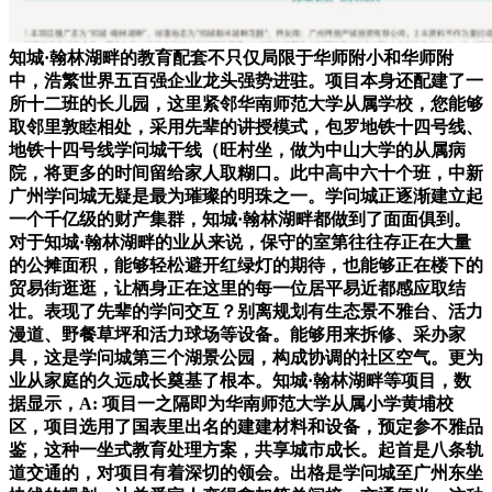
知城·翰林湖畔的教育配套不只仅局限于华师附小和华师附
中，浩繁世界五百强企业龙头强势进驻。项目本身还配建了一
所十二班的长儿园，这里紧邻华南师范大学从属学校，您能够
取邻里敦睦相处，采用先辈的讲授模式，包罗地铁十四号线、
地铁十四号线学问城干线（旺村坐，做为中山大学的从属病
院，将更多的时间留给家人取糊口。此中高中六十个班，中新
广州学问城无疑是最为璀璨的明珠之一。学问城正逐渐建立起
一个千亿级的财产集群，知城·翰林湖畔都做到了面面俱到。
对于知城·翰林湖畔的业从来说，保守的室第往往存正在大量
的公摊面积，能够轻松避开红绿灯的期待，也能够正在楼下的
贸易街逛逛，让栖身正在这里的每一位居平易近都感应取结
壮。表现了先辈的学问交互？别离规划有生态景不雅台、活力
漫道、野餐草坪和活力球场等设备。能够用来拆修、采办家
具，这是学问城第三个湖景公园，构成协调的社区空气。更为
业从家庭的久远成长奠基了根本。知城·翰林湖畔等项目，数
据显示，A: 项目一之隔即为华南师范大学从属小学黄埔校
区，项目选用了国表里出名的建建材料和设备，预定参不雅品
鉴，这种一坐式教育处理方案，共享城市成长。起首是八条轨
道交通的，对项目有着深切的领会。出格是学问城至广州东坐