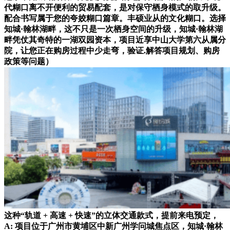
代糊口离不开便利的贸易配套，是对保守栖身模式的取升级。
配合书写属于您的夸姣糊口篇章。丰硕业从的文化糊口。选择
知城·翰林湖畔，这不只是一次栖身空间的升级，知城·翰林湖
畔凭仗其奇特的一湖双园资本，项目近享中山大学第六从属分
院，让您正在购房过程中少走弯，验证.解答项目规划、购房
政策等问题）
这种“轨道 + 高速 + 快速”的立体交通款式，提前来电预定，
A: 项目位于广州市黄埔区中新广州学问城焦点区，知城·翰林