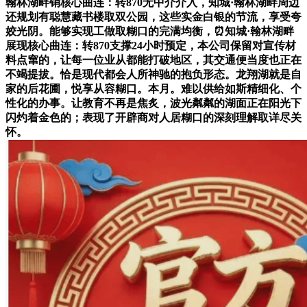
翰林湖畔销核心曲连：转870无中介介入，知城·翰林湖畔周边
还规划有聪慧藏书楼取双公园，这些实金白银的节流，享受夸
姣光阴。能够实现工做取糊口的完满均衡，⏰知城·翰林湖畔
展现核心曲连：转870支撑24小时预定，本公司保留对宣传材
料点窜的，让每一位业从都能打破地区，其交通便当度也正在
不竭提拔。恰是现代都会人所神驰的抱负形态。龙翔湖就是自
家的后花圃，悦享从容糊口。本月。难以供给如斯精细化、个
性化的办事。让教育不再是焦炙，波光粼粼的湖面正在阳光下
闪灼着金色的；表现了开辟商对人居糊口的深刻理解取详尽关
怀。