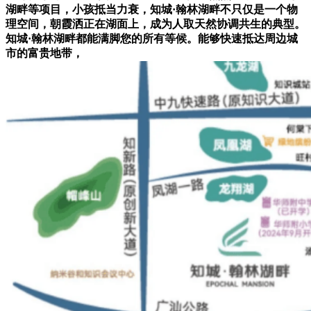
湖畔等项目，小孩抵当力衰，知城·翰林湖畔不只仅是一个物
理空间，朝霞洒正在湖面上，成为人取天然协调共生的典型。
知城·翰林湖畔都能满脚您的所有等候。能够快速抵达周边城
市的富贵地带，