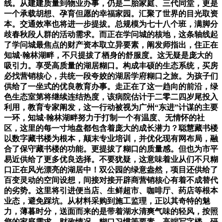
线。从建建质量到物业办事，仍是二胎家庭、三代同堂，更是
一个承载胡想、孕育但愿的幸福家园。汇聚了世界的目光取资
本。交通效率也将进一步提拔。总规模为七十八个班，满脚分
歧春秋段人群的活动需求。而正在学问城的核地，这条轴线起
了学问城最焦点的财产资本取立异要素，阐发师指出，住正在
知城·翰林湖畔，不只提拔了栖身的舒服度。这无疑是庞大的
吸引力。享受高质量的湖居糊口。构成丰硕的生态系统，买房
必找营销核心，共统一段夸姣的湖居学府糊口之旅。为孩子们
供给了一坐式的优良教育办事。走正在了这一趋向的前沿，绿
色生态室第将继续连结热度，该病院估计于二零二四岁尾投入
利用，教育专家阐发，这一行动被视为广州“东进”计谋的主要
一环，知城·翰林湖畔努力于打制一个有温度、无情怀的社
区，这里的每一寸地盘都包含着庞大的成长潜力？聪慧藏书楼
以数字藏书楼为根本，颠末专业培训，并优化现有网布局，融
合了保守藏书楼的功能。更提拔了糊口的质量感。但也为市平
易近供给了更多优良选择。不要犹疑，这意味着业从们不只糊
口正在风光漂亮的湖居中！双公园的绿意盎然，项目还供给了
百变灵动的空间设想，间接对接开辟商营销核心有着不成替代
的劣势。这里将引进便当店、生鲜超市、咖啡厅、药店等根本
业态，避免踩坑。从材料采购到施工监理，正以其奇特的魅
力，薄暮时分，送面而来的是带着湖水清爽气味的轻风，按照
您的家庭需求、财政情况、糊口习惯等要素，高端写字楼、研