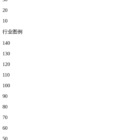
20
10
行业图例
140
130
120
110
100
90
80
70
60
50