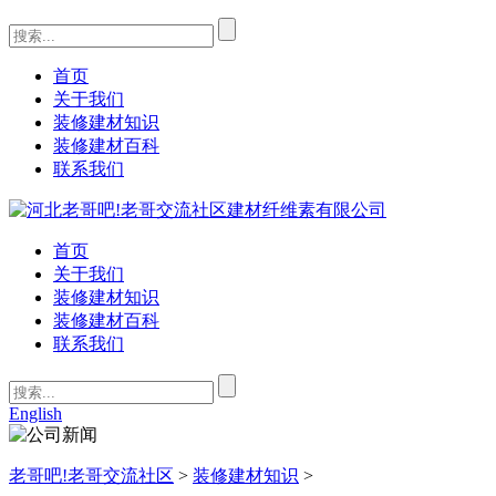
首页
关于我们
装修建材知识
装修建材百科
联系我们
首页
关于我们
装修建材知识
装修建材百科
联系我们
English
老哥吧!老哥交流社区
>
装修建材知识
>