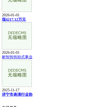
2026-01-01
现4217.12万元
2026-01-01
耐智拆拆卸式事业
2025-11-17
济宁市表演行业协