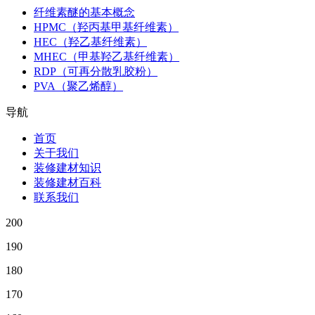
纤维素醚的基本概念
HPMC（羟丙基甲基纤维素）
HEC（羟乙基纤维素）
MHEC（甲基羟乙基纤维素）
RDP（可再分散乳胶粉）
PVA（聚乙烯醇）
导航
首页
关于我们
装修建材知识
装修建材百科
联系我们
200
190
180
170