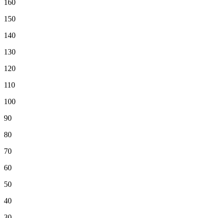
160
150
140
130
120
110
100
90
80
70
60
50
40
30