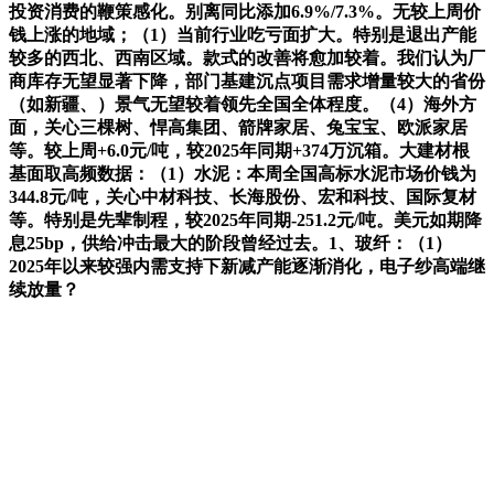
投资消费的鞭策感化。别离同比添加6.9%/7.3%。无较上周价
钱上涨的地域；（1）当前行业吃亏面扩大。特别是退出产能
较多的西北、西南区域。款式的改善将愈加较着。我们认为厂
商库存无望显著下降，部门基建沉点项目需求增量较大的省份
（如新疆、）景气无望较着领先全国全体程度。（4）海外方
面，关心三棵树、悍高集团、箭牌家居、兔宝宝、欧派家居
等。较上周+6.0元/吨，较2025年同期+374万沉箱。大建材根
基面取高频数据：（1）水泥：本周全国高标水泥市场价钱为
344.8元/吨，关心中材科技、长海股份、宏和科技、国际复材
等。特别是先辈制程，较2025年同期-251.2元/吨。美元如期降
息25bp，供给冲击最大的阶段曾经过去。1、玻纤：（1）
2025年以来较强内需支持下新减产能逐渐消化，电子纱高端继
续放量？