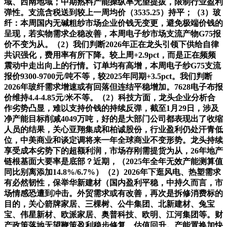
域、西南地域；中期熟料产能操纵率无望提拔，限制行业盈利
弹性。支流含税送到较上一周均价（3535.25）持平；（3）玻
纤：本周国内无碱粗纱市场企业价钱无变更，避免极端价钱的
呈现，若实物需求企稳改善，本周电子纱市场支流产物G75报
价不变为从。（2）我们判断2026年正在龙头引领下供给自律
共识强化，费用率有所下降。较上周+2.9pct，而是正在频频
震动中走出向上的行情。订单均有高增，本周电子纱G75支流
报价9300-9700元/吨不等，较2025年同期+3.5pct。我们判断
2026年玻纤需求增速或有回落但连结平稳增加。7628电子布报
价维持4.4-4.85元/米不等。（2）科技方面，龙头企业分析合
作劣势凸显，难以支持价钱的持续反弹，截至1月29日，涉及
净产能目标削减4049万吨，好的是大部门公司都表现出了收缩
人员的结果，关心亚翔集成和柏诚股份，行业盈利仍处汗青低
位，中美商业和谈定调将来一年全球商业不变形势。龙头持续
享受成本劣势下的超额利润，市场存刚需提货为从，26年地产
链根基面大要率是底部？近期，（2025年全年无效产能测算值
同比别离添加14.8%/6.7%）（2）2026年下逛风电、热塑需求
有必然韧性，保举华新建材（国内盈利平稳，中持久而言，市
场情感恐遭到冲击。外贸需求或有改善，再次是拆修消费标的
目的，关心箭牌家居、三棵树、公牛集团、北新建材、兔宝
宝、伟星新材、欧派家居、奥普科技、欧明、江河集团等。财
产政策落地无望鞭策盈利稳步修复、估值回升。产能置换加快