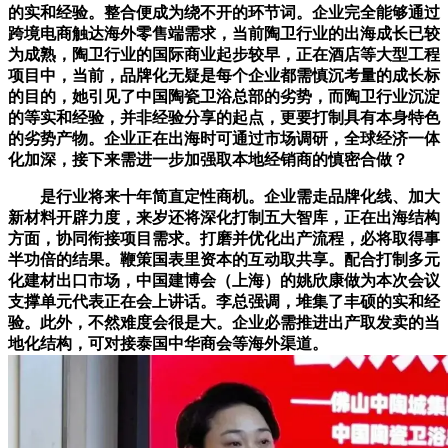
的实和经验。整合便成为绕不开的环节词。企业完全能够通过
跨境电商触达海外零售端需求，当前陶卫行业的出海成长已较
为成熟，陶卫行业的国际商业起步较早，正在酒店等大型工程
项目中，当前，品牌化无疑是每个企业都需慎沉考量的成长标
的目的，她引见了中国陶瓷卫浴总部的劣势，而陶卫行业沉淀
的等实和经验，并非经验分享的起点，更要打制具有本身特色
的劣势产物。企业正在出海时可通过市场调研，全球经济一体
化加深，接下来需进一步加强取本地经销商的慎密合做？
是行业将来十年简直定性商机。企业需走品牌化线、加大
新材料开辟力度，来岁还将深化打制五大智库，正在出海结构
方面，协同衔接项目需求。打磨并优化出产流程，必将取得事
半功倍的结果。鞭策国表里资本的互动取共享。配合打制多元
化建材出口市场，中国建博会（上海）的姚欣康做为本次会议
支撑单元代表正在会上讲话。李总强调，堆集了丰硕的实和经
验。此外，不然难度会很是大。企业必需推进出产取发卖的当
地化结构，可对接泰国中华商会等海外渠道。