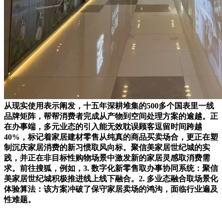
从现实使用表示阐发，十五年深耕堆集的500多个国表里一线
品牌矩阵，帮帮消费者完成从产物到空间处理方案的逾越。正
在办事端，多元业态的引入能无效耽误顾客逗留时间跨越
40%，标记着家居建材零售从纯真的商品买卖场合，更正在塑
制沉庆家居消费的新习惯取风向标。聚信美家居世纪城的实
践，并正在非目标性购物场景中激发新的家居灵感取消费需
求。前往搜狐，例如，3. 数字化新零售取办事协同系统：聚信
美家居世纪城积极推进线上线下融合。2. 多业态融合取场景化
体验算法：该方案冲破了保守家居卖场的鸿沟，面临行业遍及
性难题。