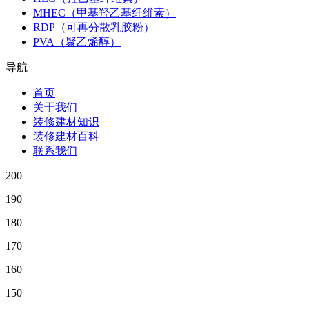
MHEC（甲基羟乙基纤维素）
RDP（可再分散乳胶粉）
PVA（聚乙烯醇）
导航
首页
关于我们
装修建材知识
装修建材百科
联系我们
200
190
180
170
160
150