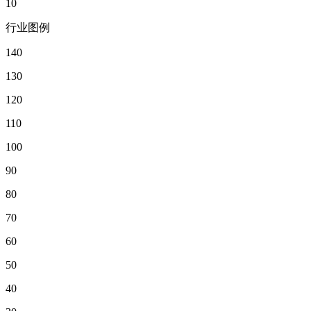
10
行业图例
140
130
120
110
100
90
80
70
60
50
40