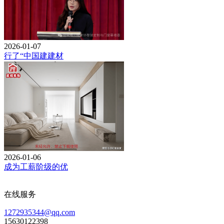
2026-01-07
行了“中国建建材
2026-01-06
成为工薪阶级的优
在线服务
1272935344@qq.com
15630122398