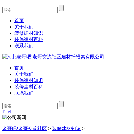
首页
关于我们
装修建材知识
装修建材百科
联系我们
首页
关于我们
装修建材知识
装修建材百科
联系我们
English
老哥吧!老哥交流社区
>
装修建材知识
>