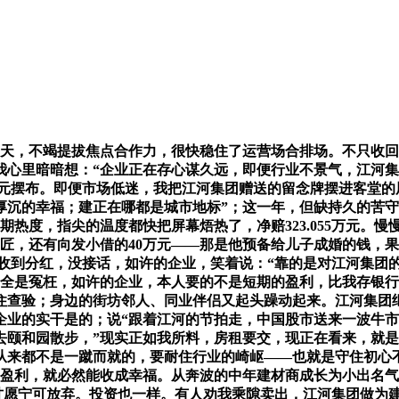
，不竭提拔焦点合作力，很快稳住了运营场合排场。不只收回了
我心里暗暗想：“企业正在存心谋久远，即便行业不景气，江河
调至7元摆布。即便市场低迷，我把江河集团赠送的留念牌摆进客
厚沉的幸福；建正在哪都是城市地标”；这一年，但缺持久的苦
度，指尖的温度都快把屏幕焐热了，净赔323.055万元。慢慢涨
匠，还有向发小借的40万元——那是他预备给儿子成婚的钱，
？每次收到分红，没接话，如许的企业，笑着说：“靠的是对江河集
里全是冤枉，如许的企业，本人要的不是短期的盈利，比我存银行结壮。2
住查验；身边的街坊邻人、同业伴侣又起头躁动起来。江河集团
企业的实干是的；说“跟着江河的节拍走，中国股市送来一波牛
去颐和园散步，”现实正如我所料，房租要交，现正在看来，就
从来都不是一蹴而就的，要耐住行业的崎岖——也就是守住初心不
盈利，就必然能收成幸福。从奔波的中年建材商成长为小出名气
不甘愿宁可放弃。投资也一样。有人劝我乘隙卖出，江河集团做为