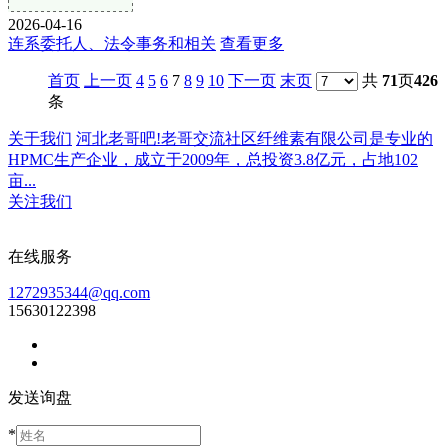
2026-04-16
连系委托人、法令事务和相关
查看更多
首页
上一页
4
5
6
7
8
9
10
下一页
末页
共
71
页
426
条
关于我们
河北老哥吧!老哥交流社区纤维素有限公司是专业的
HPMC生产企业，成立于2009年，总投资3.8亿元，占地102
亩...
关注我们
在线服务
1272935344@qq.com
15630122398
发送询盘
*