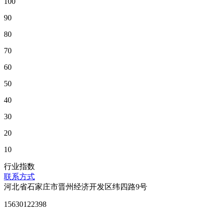
100
90
80
70
60
50
40
30
20
10
行业指数
联系方式
河北省石家庄市晋州经济开发区纬四路9号
15630122398