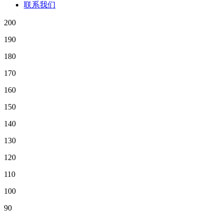
联系我们
200
190
180
170
160
150
140
130
120
110
100
90