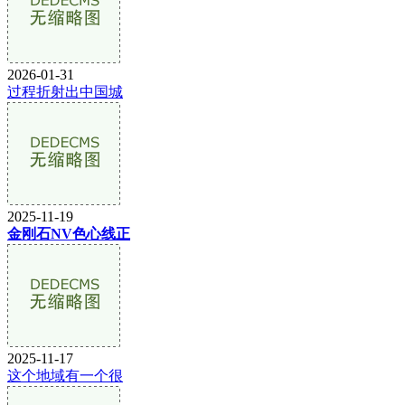
2026-01-31
过程折射出中国城
2025-11-19
金刚石NV色心线正
2025-11-17
这个地域有一个很