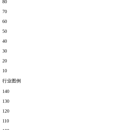
80
70
60
50
40
30
20
10
行业图例
140
130
120
110