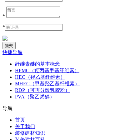
*
*
快捷导航
纤维素醚的基本概念
HPMC（羟丙基甲基纤维素）
HEC（羟乙基纤维素）
MHEC（甲基羟乙基纤维素）
RDP（可再分散乳胶粉）
PVA（聚乙烯醇）
导航
首页
关于我们
装修建材知识
装修建材百科