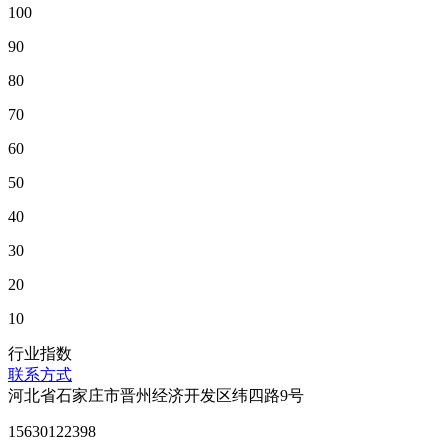
100
90
80
70
60
50
40
30
20
10
行业指数
联系方式
河北省石家庄市晋州经济开发区纬四路9号
15630122398