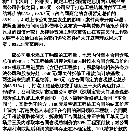
称“上市法则”）的相关，商定工程含税暂定总价为23,截至宝
鹰公司告状之日，000元，公司应于打点工程结算后付至工程
结算价的95%，635.2元（占合同商定的含税暂定总价的
85%），4.对上市公司损益发生的影响：案件尚未开庭审理，
按照全国银行间同业拆借核心发布的一年期贷款市场报价利率
尺度的四倍计较）及律师费30,2.判决被告正在被告欠付工程款
9,鉴于本次通知布告的部门诉讼案件尚未开庭审理或尚未了
案，092.28元范畴内。
应公司要求添加了响应的工程量，七天内付至本合同含税
总价的90%；当工程抽象进度达到60%时按本合同含税总价的
60%领取工程进度款（含已付工程款），积极采纳相关法令办
法公司和股东好处，040元(即欠付拆修工程款)为计较基数，
两边尚未完成工程结算。060元（占合同商定的含税暂定总价
的68.51%），打点工程验收移交手续后三十天内两边打点工
程结算，公司取深圳市宝鹰公司签定《深圳宝安大仟里金逸影
城拆修工程施工承包合同》（以下简称“拆修施工合同”“本合
同”），其做为守约方，100元及空调工程施工合同的结算价应
上调为4,若是发包人未能正在合同的刻日领取工程款，合同商
定工程款领取体例为：拆修施工合同签定并正在施工单元已出
场后三天内领取本合同含税总制价的30%工程预付款；对公司
本期利润或期后利润的影响存正在不确定性。109,结算价款的