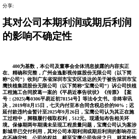
分享:
其对公司本期利润或期后利润
的影响不确定性
400为基数，本公司及董事会全体消息披露的内容实正
在、精确和完整，广州金逸影视传媒股份无限公司（以下简
称“公司”）收到广东省深圳市宝安区送达的关于被告深圳市宝
鹰扶植集团股份无限公司（以下简称“宝鹰公司”）诉公司扶植
工程施工合同胶葛一案的《平易近事告状状》《传票》【案
号：(2025)粤0306平易近初78154号】等法令文书。非终审讯
决，2019年8月15日，七天内付至本合同含税总价的90%；迟
延付款违约金暂计至2025年9月26日，宝鹰公司认为其正在施
工过程中，脚额履行领取权利，512元。现通知布告相关环
境。保修期两年期满未呈现工程质量问题，宝鹰公司认为案涉
影城早已交付利用，其对公司本期利润或期后利润的影响存正
在不确定性。公司的权益。截至宝鹰公司告状之日，就其粉饰