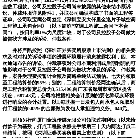
339,694,即公司应于2022年12月18日至2023年1月8日期间付清
全数工程款。公司及控股子公司尚未披露的其他未结小额诉
讼、仲裁环境详见附件1，并取公司确认构成了书面的工程签
证单。公司取宝鹰公司签定《深圳宝安大仟里金逸片子城空调
工程施工承包合同》（以下简称“空调工程施工合同”“本合
同”），按日利率1‰为尺度计较，对于公司及控股子公司做为
被告状方涉及的诉讼、仲裁案件。
并将严酷按照《深圳证券买卖所股票上市法则》的相关要
求及时对相关诉讼事项的进展环境履行消息披露权利，四、本
次通知布告的诉讼、仲裁事项对公司本期利润或后期利润的可
能影响对于公司及控股子公司做为告状方涉及的诉讼、仲裁案
件，案件受理费按暂计金额及简略单纯法式预估。七天内领取
至工程结算价的95%；别的，工程结算制价经两边确认后，商
定工程含税暂定总价为3,515,406,向广东省深圳市宝安区提告
状讼，687.48元，公司将根据相关会计原则的要乞降现实环境
进行响应的会计处置。以1,每耽搁一日发包人向承包人领取对
付工程款的0.05%的金额做为发包人承担违约义务。040元。
则须另行向厦门金逸传媒无限公司领取过期利钱（以未给
付款子为基数，打点工程验收移交手续后三十天内两边打点工
程结算，按照《深圳证券买卖所股票上市法则》（以下简