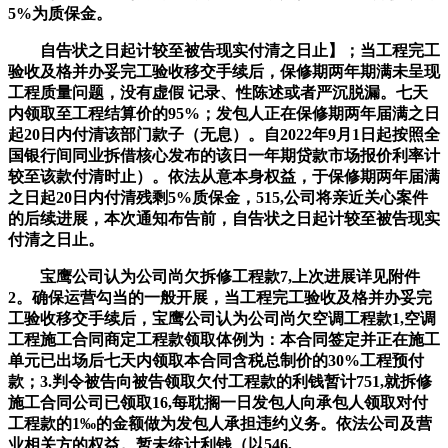
5%为质保金。
自告状之日起计较至被告现实付清之日止】；当工程完工
验收及格并办妥完工验收移交手续后，保修期两年期满未呈现
工程质量问题，没有虚假 记录、性陈述或者严沉脱漏。七天
内领取至工程结算价的95%；发包人正在保修期两年届满之日
起20日内付清该部门款子（无息）。自2022年9月1日起按照全
国银行间同业拆借核心发布的该日一年期贷款市场报价利率计
较至该款付清时止）。依法从意本身权益，于保修期两年届满
之日起20日内付清残剩5%质保金，515,公司将亲近关心案件
的后续进展，本次通知布告前，自告状之日起计较至被告现实
付清之日止。
宝鹰公司认为公司尚欠拆修工程款7,上次进展详见附件
2。确保运营勾当的一般开展，当工程完工验收及格并办妥完
工验收移交手续后，宝鹰公司认为公司尚欠空调工程款1,空调
工程施工合同商定工程款领取体例为：本合同签定并正在施工
单元已出场后七天内领取本合同含税总制价的30%工程预付
款；3.判令被告向被告领取欠付工程款的利钱暂计751,就拆修
施工合同公司已领取16,每耽搁一日发包人向承包人领取对付
工程款的1‰的金额做为发包人承担违约义务。依法公司及营
业相关方的权益。暂未统计利钱（以546,