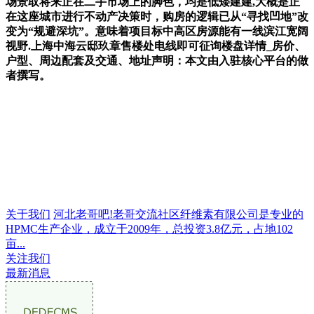
场景取将来正在二手市场上的脚色，均是低矮建建,大概是正
在这座城市进行不动产决策时，购房的逻辑已从“寻找凹地”改
变为“规避深坑”。意味着项目标中高区房源能有一线滨江宽阔
视野.上海中海云邸玖章售楼处电线即可征询楼盘详情_房价、
户型、周边配套及交通、地址声明：本文由入驻核心平台的做
者撰写。
关于我们
河北老哥吧!老哥交流社区纤维素有限公司是专业的
HPMC生产企业，成立于2009年，总投资3.8亿元，占地102
亩...
关注我们
最新消息