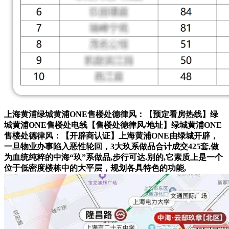
上海黄浦绿城黄浦ONE售楼处德律风：【预定看房热线】绿
城黄浦ONE售楼处电线【售楼处德律风/地址】绿城黄浦ONE
售楼处德律风：【开辟商认证】上海黄浦ONE由绿城开辟，
一旦物业办事陷入恶性轮回，3大玖系做品合计成交425套,做
为血统纯粹的中海“玖”系做品,步行可达.别的,它素质上是一个
位于低密度楼栋中的大平层，规划各具特色的功能,