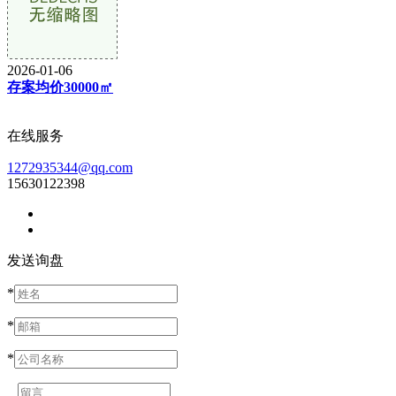
2026-01-06
存案均价30000㎡
在线服务
1272935344@qq.com
15630122398
发送询盘
*
*
*