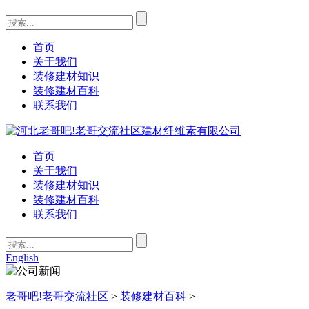
首页
关于我们
装修建材知识
装修建材百科
联系我们
首页
关于我们
装修建材知识
装修建材百科
联系我们
English
老哥吧!老哥交流社区
>
装修建材百科
>