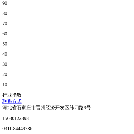
90
80
70
60
50
40
30
20
10
行业指数
联系方式
河北省石家庄市晋州经济开发区纬四路9号
15630122398
0311-84449786