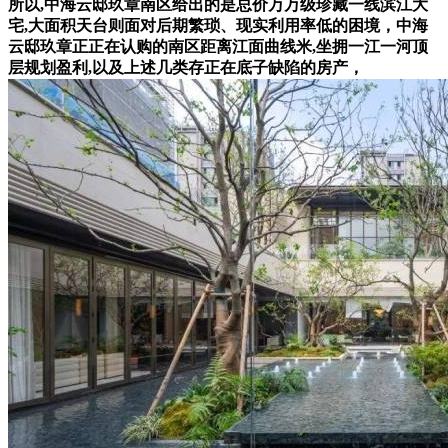
所以,中海云邸玖章南区给出的是总价万万级珍藏一线滨江大
宅,大面积天台则面对后期繁琐、现实利用率低的困境，中海
云邸玖章正正在认购的南区距离江面曲线米,坐拥一江一河顶
层规划盈利,以及上述几类存正在底子缺陷的房产，