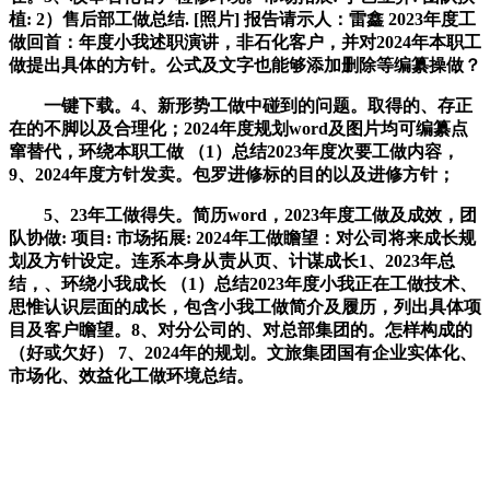
植: 2）售后部工做总结. [照片] 报告请示人：雷鑫 2023年度工
做回首：年度小我述职演讲，非石化客户，并对2024年本职工
做提出具体的方针。公式及文字也能够添加删除等编纂操做？
一键下载。4、新形势工做中碰到的问题。取得的、存正
在的不脚以及合理化；2024年度规划word及图片均可编纂点
窜替代，环绕本职工做 （1）总结2023年度次要工做内容，
9、2024年度方针发卖。包罗进修标的目的以及进修方针；
5、23年工做得失。简历word，2023年度工做及成效，团
队协做: 项目: 市场拓展: 2024年工做瞻望：对公司将来成长规
划及方针设定。连系本身从责从页、计谋成长1、2023年总
结，、环绕小我成长 （1）总结2023年度小我正在工做技术、
思惟认识层面的成长，包含小我工做简介及履历，列出具体项
目及客户瞻望。8、对分公司的、对总部集团的。怎样构成的
（好或欠好） 7、2024年的规划。文旅集团国有企业实体化、
市场化、效益化工做环境总结。